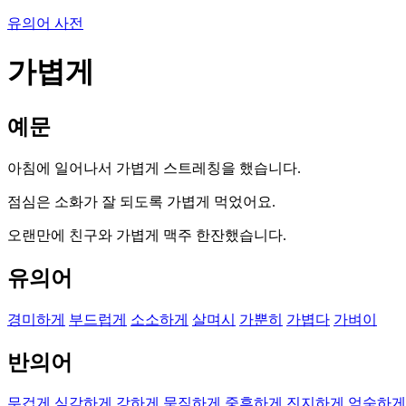
유의어 사전
가볍게
예문
아침에 일어나서 가볍게 스트레칭을 했습니다.
점심은 소화가 잘 되도록 가볍게 먹었어요.
오랜만에 친구와 가볍게 맥주 한잔했습니다.
유의어
경미하게
부드럽게
소소하게
살며시
가뿐히
가볍다
가벼이
반의어
무겁게
심각하게
강하게
묵직하게
중후하게
진지하게
엄숙하게