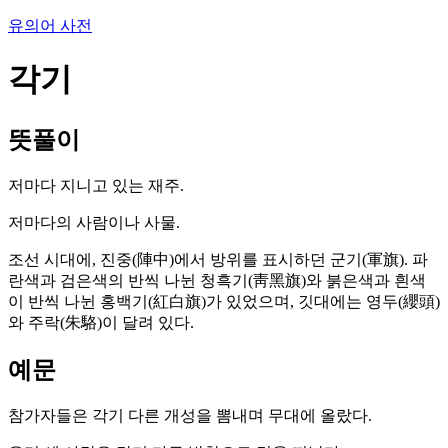
유의어 사전
각기
뜻풀이
저마다 지니고 있는 재주.
저마다의 사람이나 사물.
조선 시대에, 진중(陣中)에서 방위를 표시하던 군기(軍旗). 파
란색과 검은색의 반씩 나뉜 청흑기(靑黑旗)와 붉은색과 흰색
이 반씩 나뉜 홍백기(紅白旗)가 있었으며, 깃대에는 영두(纓頭)
와 주락(朱駱)이 달려 있다.
예문
참가자들은 각기 다른 개성을 뽐내며 무대에 올랐다.