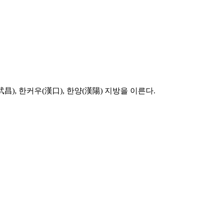
), 한커우(漢口), 한양(漢陽) 지방을 이른다.