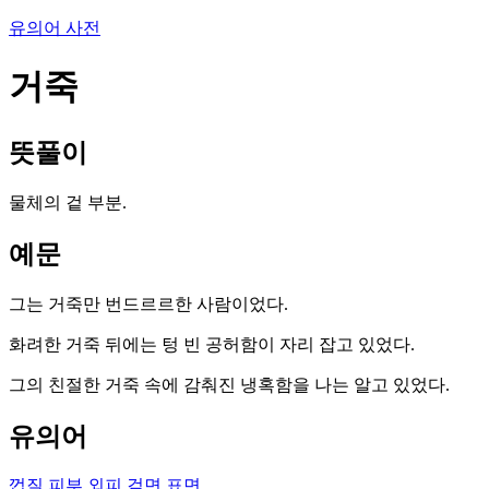
유의어 사전
거죽
뜻풀이
물체의 겉 부분.
예문
그는 거죽만 번드르르한 사람이었다.
화려한 거죽 뒤에는 텅 빈 공허함이 자리 잡고 있었다.
그의 친절한 거죽 속에 감춰진 냉혹함을 나는 알고 있었다.
유의어
껍질
피부
외피
겉면
표면