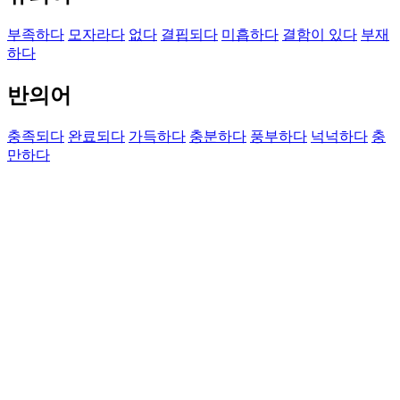
부족하다
모자라다
없다
결핍되다
미흡하다
결함이 있다
부재
하다
반의어
충족되다
완료되다
가득하다
충분하다
풍부하다
넉넉하다
충
만하다