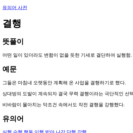
유의어 사전
결행
뜻풀이
어떤 일이 있더라도 변함이 없을 듯한 기세로 결단하여 실행함.
예문
그들은 마침내 오랫동안 계획해 온 사업을 결행하기로 했다.
상대방의 도발이 계속되자 결국 무력 결행이라는 극단적인 선택
비바람이 몰아치는 악조건 속에서도 작전 결행을 강행했다.
유의어
실행
수행
행동
이행
밟아 나감
단행
강행