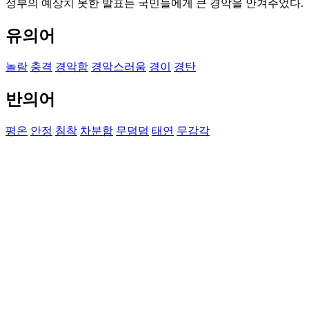
정부의 예상치 못한 발표는 국민들에게 큰 경악을 안겨주었다.
유의어
놀람
충격
경악함
경악스러움
경이
경탄
반의어
평온
안정
침착
차분함
무덤덤
태연
무감각