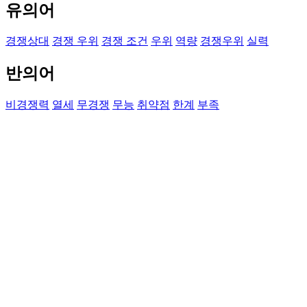
유의어
경쟁상대
경쟁 우위
경쟁 조건
우위
역량
경쟁우위
실력
반의어
비경쟁력
열세
무경쟁
무능
취약점
한계
부족