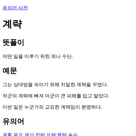
유의어 사전
계략
뜻풀이
어떤 일을 이루기 위한 꾀나 수단.
예문
그는 상대방을 속이기 위해 치밀한 계략을 꾸몄다.
적군의 계략에 빠져 아군이 큰 피해를 입고 말았다.
이번 일은 누군가의 교묘한 계략임이 분명하다.
유의어
계획
음모
계산
전략
모략
책략
술수