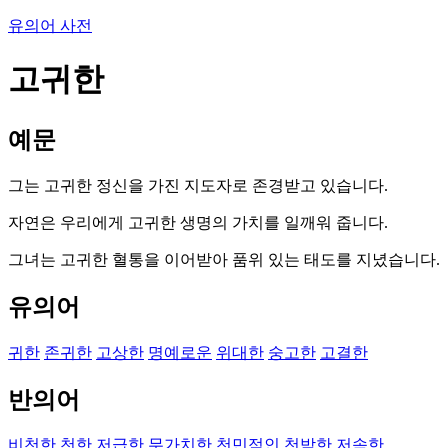
유의어 사전
고귀한
예문
그는 고귀한 정신을 가진 지도자로 존경받고 있습니다.
자연은 우리에게 고귀한 생명의 가치를 일깨워 줍니다.
그녀는 고귀한 혈통을 이어받아 품위 있는 태도를 지녔습니다.
유의어
귀한
존귀한
고상한
명예로운
위대한
숭고한
고결한
반의어
비천한
천한
저급한
무가치한
천민적인
천박한
저속한