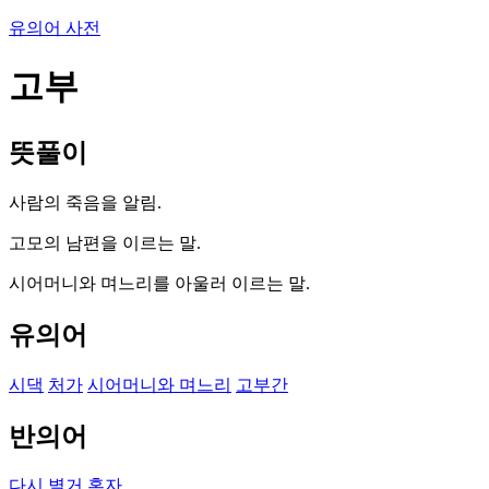
유의어 사전
고부
뜻풀이
사람의 죽음을 알림.
고모의 남편을 이르는 말.
시어머니와 며느리를 아울러 이르는 말.
유의어
시댁
처가
시어머니와 며느리
고부간
반의어
다시
별거
혼자