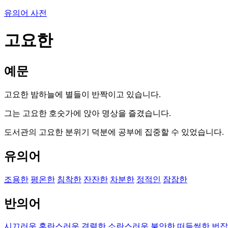
유의어 사전
고요한
예문
고요한 밤하늘에 별들이 반짝이고 있습니다.
그는 고요한 호숫가에 앉아 명상을 즐겼습니다.
도서관의 고요한 분위기 덕분에 공부에 집중할 수 있었습니다.
유의어
조용한
평온한
침착한
잔잔한
차분한
정적인
잠잠한
반의어
시끄러운
혼란스러운
격렬한
소란스러운
불안한
떠들썩한
번잡