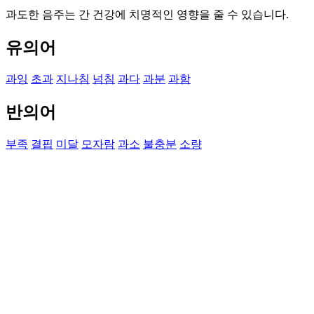
과도한 음주는 간 건강에 치명적인 영향을 줄 수 있습니다.
유의어
과잉
초과
지나침
넘침
과다
과분
과함
반의어
부족
결핍
미달
모자람
과소
불충분
소량