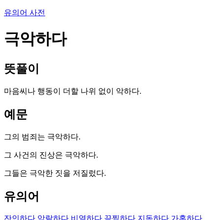
유의어 사전
극악하다
뜻풀이
마음씨나 행동이 더할 나위 없이 악하다.
예문
그의 범죄는 극악하다.
그 사건의 진상은 극악하다.
그들은 극악한 짓을 저질렀다.
유의어
잔인하다
악랄하다
비열하다
끔찍하다
지독하다
가혹하다