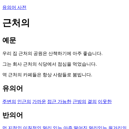
유의어 사전
근처의
예문
우리 집 근처의 공원은 산책하기에 아주 좋습니다.
그는 회사 근처의 식당에서 점심을 먹었습니다.
역 근처의 카페들은 항상 사람들로 붐빕니다.
유의어
주변의
인근의
가까운
접근 가능한
근방의
곁의
이웃한
반의어
먼
지적인
이질적인
멀리 있는
아주 떨어진
멀리있는
원거리의