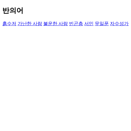
반의어
흙수저
가난한 사람
불운한 사람
빈곤층
서민
무일푼
자수성가