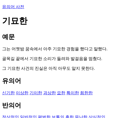
유의어 사전
기묘한
예문
그는 어젯밤 꿈속에서 아주 기묘한 경험을 했다고 말했다.
골목길 끝에서 기묘한 소리가 들려와 발걸음을 멈췄다.
그 기묘한 사건의 진실은 아직 아무도 알지 못한다.
유의어
신기한
이상한
기이한
괴상한
묘한
특이한
희한한
반의어
정상적인
일반적인
평범한
보통의
흔한
무난한
상식적인