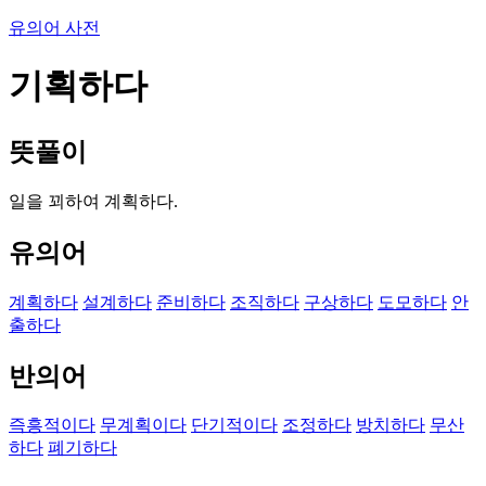
유의어 사전
기획하다
뜻풀이
일을 꾀하여 계획하다.
유의어
계획하다
설계하다
준비하다
조직하다
구상하다
도모하다
안
출하다
반의어
즉흥적이다
무계획이다
단기적이다
조정하다
방치하다
무산
하다
폐기하다