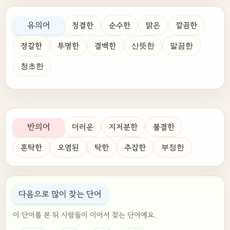
유의어
청결한
순수한
맑은
깔끔한
정갈한
투명한
결백한
산뜻한
말끔한
청초한
반의어
더러운
지저분한
불결한
혼탁한
오염된
탁한
추잡한
부정한
다음으로 많이 찾는 단어
이 단어를 본 뒤 사람들이 이어서 찾는 단어예요.