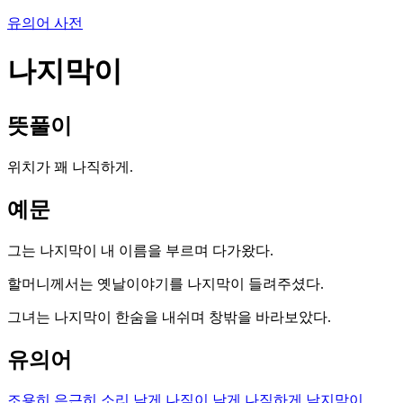
유의어 사전
나지막이
뜻풀이
위치가 꽤 나직하게.
예문
그는 나지막이 내 이름을 부르며 다가왔다.
할머니께서는 옛날이야기를 나지막이 들려주셨다.
그녀는 나지막이 한숨을 내쉬며 창밖을 바라보았다.
유의어
조용히
은근히
소리 낮게
나직이
낮게
나직하게
낮지막이