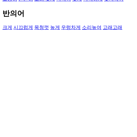
반의어
크게
시끄럽게
목청껏
높게
우렁차게
소리높여
고래고래