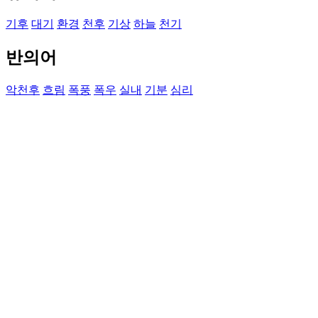
기후
대기
환경
천후
기상
하늘
천기
반의어
악천후
흐림
폭풍
폭우
실내
기분
심리