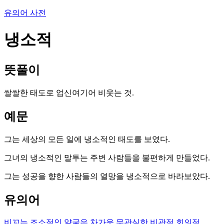
유의어 사전
냉소적
뜻풀이
쌀쌀한 태도로 업신여기어 비웃는 것.
예문
그는 세상의 모든 일에 냉소적인 태도를 보였다.
그녀의 냉소적인 말투는 주변 사람들을 불편하게 만들었다.
그는 성공을 향한 사람들의 열망을 냉소적으로 바라보았다.
유의어
비꼬는
조소적인
얄궂은
차가운
무관심한
비관적
회의적