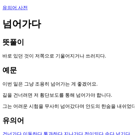
유의어 사전
넘어가다
뜻풀이
바로 있던 것이 저쪽으로 기울어지거나 쓰러지다.
예문
이번 일은 그냥 조용히 넘어가는 게 좋겠어요.
길을 건너려면 저 횡단보도를 통해 넘어가야 합니다.
그는 어려운 시험을 무사히 넘어갔다며 안도의 한숨을 내쉬었다
유의어
건너가다
이동하다
통과하다
지나가다
전이되다
속다
넘기다