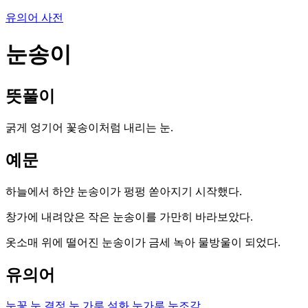
유의어 사전
눈송이
뜻풀이
굵게 엉기어 꽃송이처럼 내리는 눈.
예문
하늘에서 하얀 눈송이가 펑펑 쏟아지기 시작했다.
창가에 내려앉은 작은 눈송이를 가만히 바라보았다.
옷소매 위에 떨어진 눈송이가 금세 녹아 물방울이 되었다.
유의어
눈꽃
눈 결정
눈 가루
설화
눈가루
눈조각