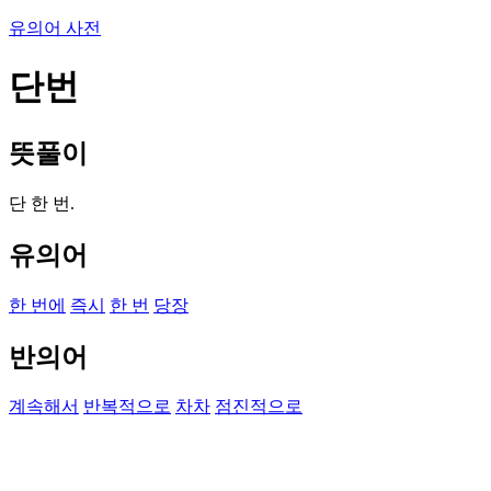
유의어 사전
단번
뜻풀이
단 한 번.
유의어
한 번에
즉시
한 번
당장
반의어
계속해서
반복적으로
차차
점진적으로