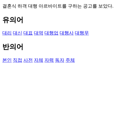
결혼식 하객 대행 아르바이트를 구하는 공고를 보았다.
유의어
대리
대신
대표
대역
대행업
대행사
대행무
반의어
본인
직접
사전
자체
자력
독자
주체