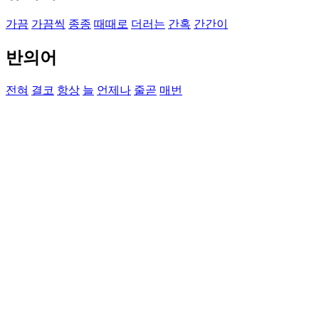
가끔
가끔씩
종종
때때로
더러는
간혹
간간이
반의어
전혀
결코
항상
늘
언제나
줄곧
매번