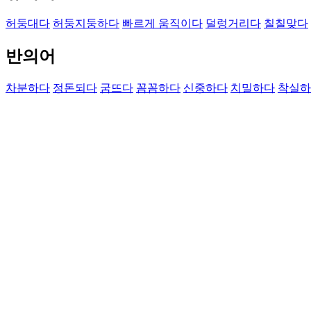
허둥대다
허둥지둥하다
빠르게 움직이다
덜렁거리다
칠칠맞다
반의어
차분하다
정돈되다
굼뜨다
꼼꼼하다
신중하다
치밀하다
착실하