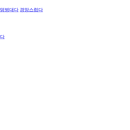
덤벙대다
경망스럽다
다