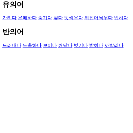
유의어
가리다
은폐하다
숨기다
덮다
덧씌우다
뒤집어씌우다
입히다
반의어
드러내다
노출하다
보이다
깨닫다
벗기다
밝히다
까발리다