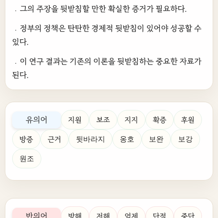
﹒그의 주장을 뒷받침할 만한 확실한 증거가 필요하다.
﹒정부의 정책은 탄탄한 경제적 뒷받침이 있어야 성공할 수
있다.
﹒이 연구 결과는 기존의 이론을 뒷받침하는 중요한 자료가
된다.
유의어
지원
보조
지지
확증
후원
방증
근거
뒷바라지
옹호
보완
보강
원조
반의어
방해
저해
억제
단절
중단