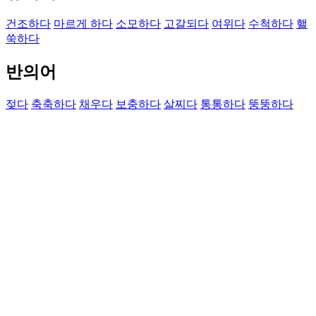
건조하다
마르게 하다
소모하다
고갈되다
여위다
수척하다
핼
쑥하다
반의어
젖다
축축하다
채우다
보충하다
살찌다
통통하다
뚱뚱하다