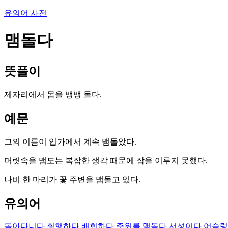
유의어 사전
맴돌다
뜻풀이
제자리에서 몸을 뱅뱅 돌다.
예문
그의 이름이 입가에서 계속 맴돌았다.
머릿속을 맴도는 복잡한 생각 때문에 잠을 이루지 못했다.
나비 한 마리가 꽃 주변을 맴돌고 있다.
유의어
돌아다니다
횡행하다
배회하다
주위를 맴돌다
서성이다
어슬렁