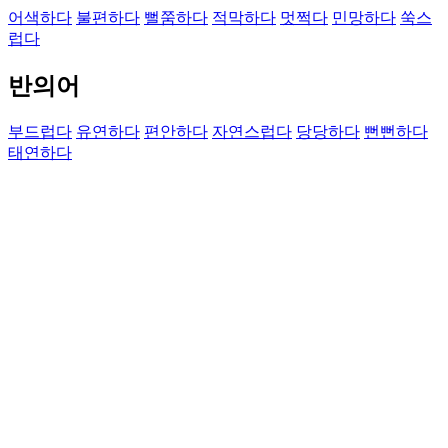
어색하다
불편하다
뻘쭘하다
적막하다
멋쩍다
민망하다
쑥스
럽다
반의어
부드럽다
유연하다
편안하다
자연스럽다
당당하다
뻔뻔하다
태연하다