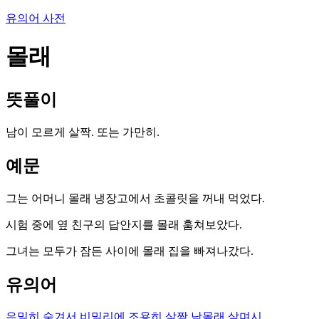
유의어 사전
몰래
뜻풀이
남이 모르게 살짝. 또는 가만히.
예문
그는 어머니 몰래 냉장고에서 초콜릿을 꺼내 먹었다.
시험 중에 옆 친구의 답안지를 몰래 훔쳐보았다.
그녀는 모두가 잠든 사이에 몰래 집을 빠져나갔다.
유의어
은밀히
숨겨서
비밀리에
조용히
살짝
남몰래
살며시