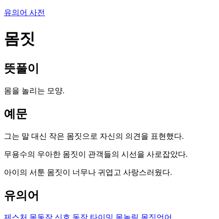
유의어 사전
몸짓
뜻풀이
몸을 놀리는 모양.
예문
그는 말 대신 작은 몸짓으로 자신의 의견을 표현했다.
무용수의 우아한 몸짓이 관객들의 시선을 사로잡았다.
아이의 서툰 몸짓이 너무나 귀엽고 사랑스러웠다.
유의어
제스처
몸동작
신호
동작
타이밍
몸놀림
몸짓언어