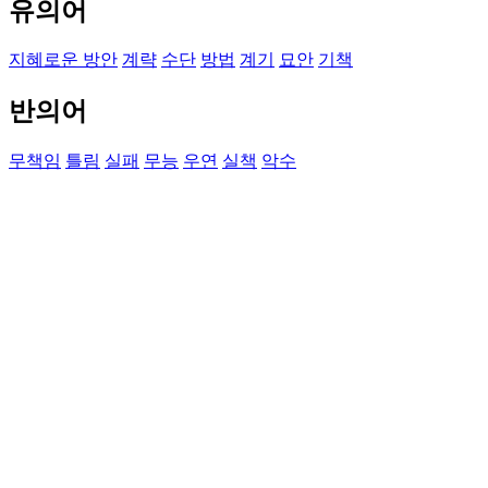
유의어
지혜로운 방안
계략
수단
방법
계기
묘안
기책
반의어
무책임
틀림
실패
무능
우연
실책
악수