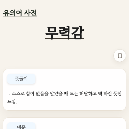
유의어 사전
무력감
책갈
뜻풀이
﹒스스로 힘이 없음을 알았을 때 드는 허탈하고 맥 빠진 듯한
느낌.
예문