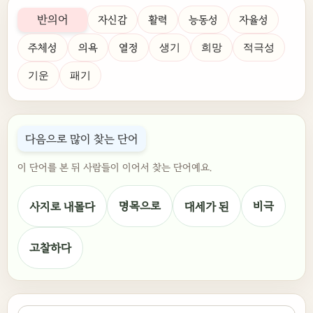
반의어
자신감
활력
능동성
자율성
주체성
의욕
열정
생기
희망
적극성
기운
패기
다음으로 많이 찾는 단어
이 단어를 본 뒤 사람들이 이어서 찾는 단어예요.
명목으로
비극
사지로 내몰다
대세가 된
고찰하다