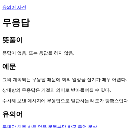
유의어 사전
무응답
뜻풀이
응답이 없음. 또는 응답을 하지 않음.
예문
그의 계속되는 무응답 때문에 회의 일정을 잡기가 매우 어렵다.
상대방의 무응답은 거절의 의미로 받아들여질 수 있다.
수차례 보낸 메시지에 무응답으로 일관하는 태도가 당황스럽다
유의어
무대답
침묵
반응 없음
묵묵부답
함구
무언
묵살