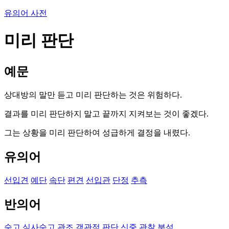
유의어 사전
미리 판단
예문
상대방의 말만 듣고 미리 판단하는 것은 위험하다.
결과를 미리 판단하지 말고 끝까지 지켜보는 것이 좋겠다.
그는 상황을 미리 판단하여 성급하게 결정을 내렸다.
유의어
선입견
예단
속단
편견
선입관
단정
추측
반의어
숙고
심사숙고
관조
객관적 판단
신중
관찰
분석