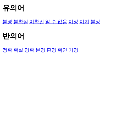
유의어
불명
불확실
미확인
알 수 없음
미정
미지
불상
반의어
정확
확실
명확
분명
판명
확인
기명