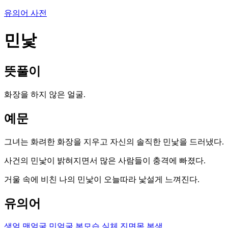
유의어 사전
민낯
뜻풀이
화장을 하지 않은 얼굴.
예문
그녀는 화려한 화장을 지우고 자신의 솔직한 민낯을 드러냈다.
사건의 민낯이 밝혀지면서 많은 사람들이 충격에 빠졌다.
거울 속에 비친 나의 민낯이 오늘따라 낯설게 느껴진다.
유의어
생얼
맨얼굴
민얼굴
본모습
실체
진면목
본색