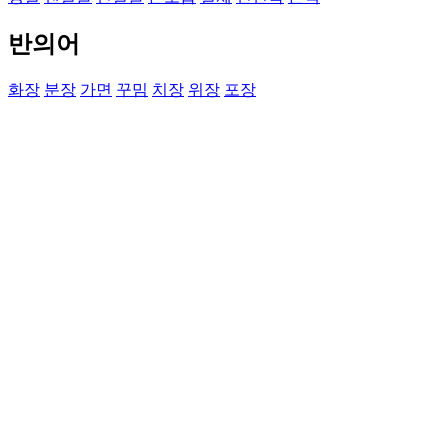
반의어
화장
분장
가면
꾸밈
치장
위장
포장