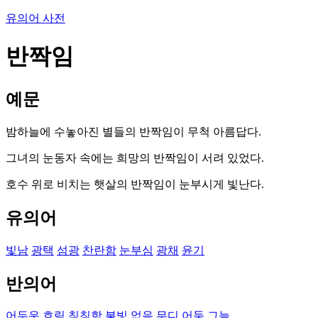
유의어 사전
반짝임
예문
밤하늘에 수놓아진 별들의 반짝임이 무척 아름답다.
그녀의 눈동자 속에는 희망의 반짝임이 서려 있었다.
호수 위로 비치는 햇살의 반짝임이 눈부시게 빛난다.
유의어
빛남
광택
섬광
찬란함
눈부심
광채
윤기
반의어
어두운
흐림
침침함
불빛 없음
무디
어둠
그늘