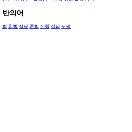
반의어
법
합법
정당
준법
선행
정의
도덕