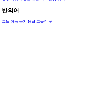
반의어
그늘
어둠
음지
응달
그늘진 곳