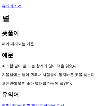
유의어 사전
볕
뜻풀이
해가 내리쬐는 기운.
예문
따스한 볕이 잘 드는 창가에 앉아 책을 읽었다.
겨울철에는 볕이 귀해서 사람들이 양지바른 곳을 찾는다.
오랜만에 볕이 좋아 빨래를 마당에 널었다.
유의어
햇빛
태양광
햇볕
햇살
양광
일광
양지