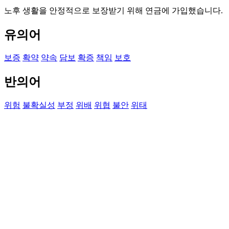
노후 생활을 안정적으로 보장받기 위해 연금에 가입했습니다.
유의어
보증
확약
약속
담보
확증
책임
보호
반의어
위험
불확실성
부정
위배
위협
불안
위태