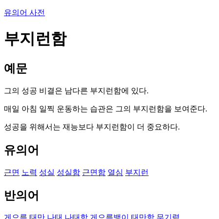
유의어 사전
부지런함
예문
그의 성공 비결은 남다른 부지런함에 있다.
매일 아침 일찍 운동하는 습관은 그의 부지런함을 보여준다.
성공을 위해서는 재능보다 부지런함이 더 중요하다.
유의어
근면
노력
성실
성실함
근면함
열심
부지런
반의어
게으름
태만
나태
나태함
게으름뱅이
태만함
무기력