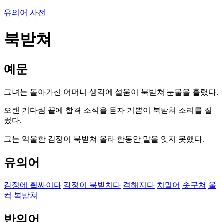
유의어 사전
북받쳐
예문
그녀는 돌아가신 어머니 생각에 설움이 북받쳐 눈물을 흘렸다.
오랜 기다림 끝에 합격 소식을 듣자 기쁨이 북받쳐 소리를 질
렀다.
그는 억울한 감정이 북받쳐 올라 한동안 말을 잇지 못했다.
유의어
감정에 휩싸이다
감정이 북받치다
격해지다
치밀어
솟구쳐
울
컥
복받쳐
반의어