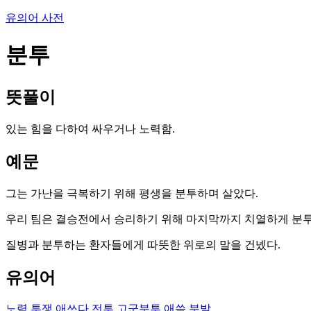
유의어 사전
분투
뜻풀이
있는 힘을 다하여 싸우거나 노력함.
예문
그는 가난을 극복하기 위해 평생을 분투하며 살았다.
우리 팀은 결승전에서 승리하기 위해 마지막까지 치열하게 분투
질병과 분투하는 환자들에게 따뜻한 위로의 말을 건넸다.
유의어
노력
투쟁
애쓰다
전투
고군분투
애씀
분발