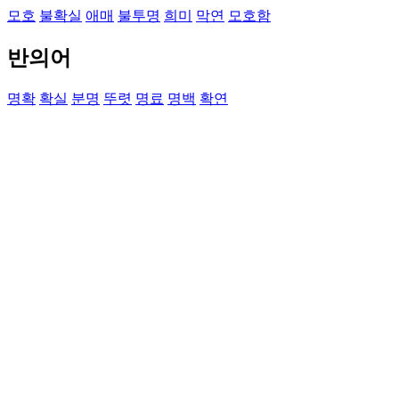
모호
불확실
애매
불투명
희미
막연
모호함
반의어
명확
확실
분명
뚜렷
명료
명백
확연