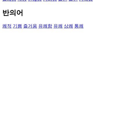
반의어
쾌적
기쁨
즐거움
유쾌함
유쾌
상쾌
통쾌