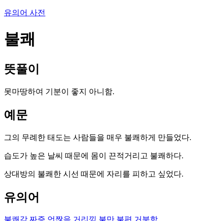
유의어 사전
불쾌
뜻풀이
못마땅하여 기분이 좋지 아니함.
예문
그의 무례한 태도는 사람들을 매우 불쾌하게 만들었다.
습도가 높은 날씨 때문에 몸이 끈적거리고 불쾌하다.
상대방의 불쾌한 시선 때문에 자리를 피하고 싶었다.
유의어
불쾌감
짜증
언짢음
거리낌
불만
불편
거북함